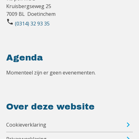
Kruisbergseweg 25
7009 BL Doetinchem
phone
(0314) 32 93 35
Agenda
Momenteel zijn er geen evenementen.
Over deze website
Cookieverklaring
Privacyverklaring