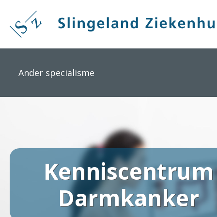
Overslaan
en
naar
de
inhoud
gaan
Ander specialisme
Kenniscentrum
Darmkanker