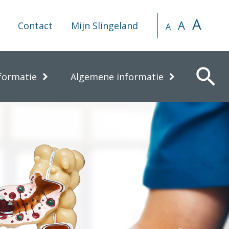
A
A
Contact
Mijn Slingeland
A
search
formatie
Algemene informatie