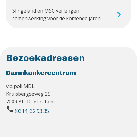
Slingeland en MSC verlengen
samenwerking voor de komende jaren
Bezoekadressen
Darmkankercentrum
via poli MDL
Kruisbergseweg 25
7009 BL Doetinchem
phone
(0314) 32 93 35