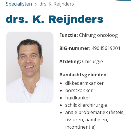
Specialisten
drs. K. Reijnders
chevron_right
drs. K. Reijnders
Functie:
Chirurg oncoloog
BIG-nummer:
49045619201
Afdeling:
Chirurgie
Aandachtsgebieden:
dikkedarmkanker
borstkanker
huidkanker
schildklierchirurgie
anale problematiek (fistels,
fissuren, aambeien,
incontinentie)