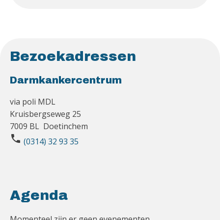
Bezoekadressen
Darmkankercentrum
via poli MDL
Kruisbergseweg 25
7009 BL Doetinchem
phone
(0314) 32 93 35
Agenda
Momenteel zijn er geen evenementen.